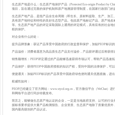
生态原产地是什么：生态原产地保护产品（Protected Eco-origin Pro
项目，旨在通过完善的保护机制和原产地溯源管理制度，在国家行政部门的
生态原产地产品，是指产品全生命周期（即生长、原材料提取、生产、加工
具有原产地特征和特性的良好生态型产品。包括原产地标记产品、原产地名
等。生态原产地产品的评定采取国际上通用的评定模式，具有应有的社会地
权的保护。
对企业有什么好处：
提升品牌形象：获证产品享受中国政府的行政监督和保护，加贴PEOP标识
产品溢价：消费者愿意为高品质生态产品支付溢价，产品获评通过后将获得
销售额增长：PEOP评定通过的产品能够迅速获得市场认可，帮助产品迅速
产品保护：获得PEOP中国政府授权的知识产权，受到中国的法律保护，可以
便捷通关：加贴PEOP标识的产品享受中国政府绿色便利通关优惠措施，进
权威性如何：
PEOP已经建立了官方网站：www.stycd.org.cn，官方微信平台（WeCha
和网络平台进行同步转载发布。
简言之，能够做生态原产地认证的企业，一定是当地政府支持、认可的行业
据标准要求提供大量产品检测报告、企业资质、生态原产地除了质量优质外
国内最高级别的产品认证。